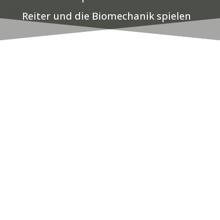
Reiter und die Biomechanik spielen
wichtige Rollen.
Ist der richtige Sattel gefunden, muss
er, wie ein orthopädischer Schuh, vom
Sattler speziell auf Pferd und Reiter
angepasst werden. Sattelanpassungen