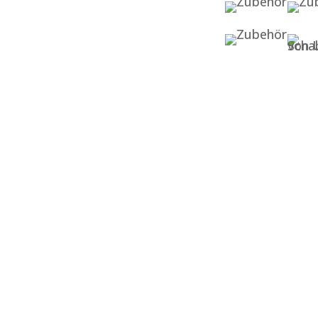
Sätteln sorgsam
ausgesuchter Hersteller
jegliches Lederzubehör
Reitsportartikeln